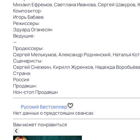
Михаил Ефремов,
Светлана Иванова,
Сергей Шакуров,
Композитор:
Игорь Бабаев
Режиссеры:
Эдуард Оганесян
Ведущие:
—
Продюссеры:
Сергей Мелькумов,
Александр Роднянский,
Наталья Ко
Сценаристы:
Сергей Снежкин,
Кирилл Журенков,
Надежда Воробьёв
Страна:
Россия
Продакшн:
Нон-стоп Продакшн
Русский Бестселлер
Нет данных о предстоящих сеансах
Вам может понравиться