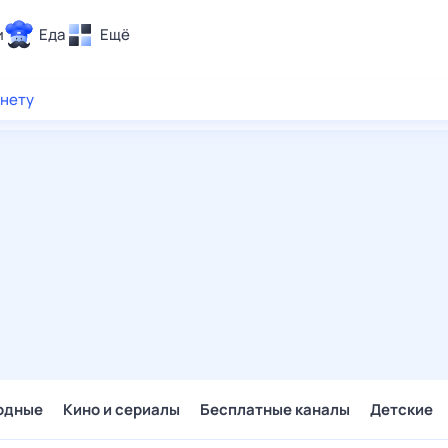
и
Еда
Ещё
Почта
рнету
ия и отдых
Поиск
Погода
ТВ-программа
и и тренды
 ситуации
 вместе
Помощь
одные
Кино и сериалы
Бесплатные каналы
Детские