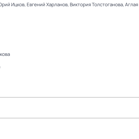
Юрий Ицков,
Евгений Харланов,
Виктория Толстоганова,
Аглая
ткова
а