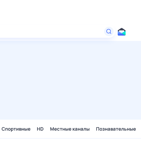
Спортивные
HD
Местные каналы
Познавательные