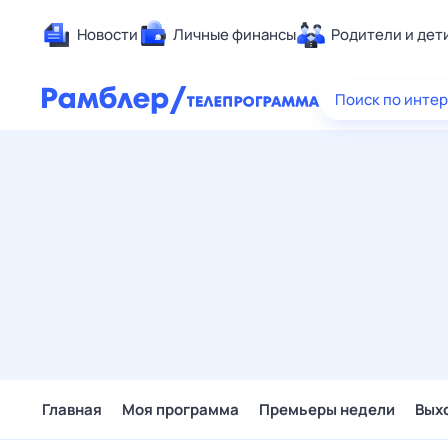
Новости
Личные финансы
Родители и дет
Здоровье
Поиск по инте
Развлечен
Дом и уют
Спорт
Карьера
Авто
Технологи
Жизненные
Сберегаем
Гороскопы
Главная
Моя программа
Премьеры недели
Вых