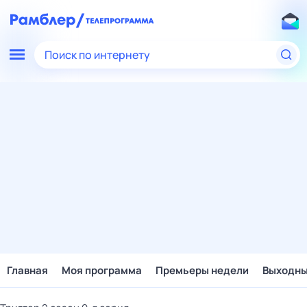
Поиск по интернету
Главная
Моя программа
Премьеры недели
Выходн