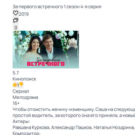
За первого встречного 1 сезон 4-я серия
2019
0
5.7
Кинопоиск
1
Сериал
Мелодрама
16
+
Чтобы отомстить жениху-изменщику, Саша на следующий
простой водитель, за которого она его приняла, а нов
Актеры:
Равшана Куркова,
Александр Пашков,
Наталья Ноздрина
Композитор: