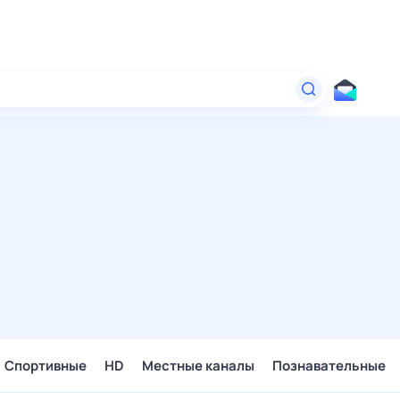
Спортивные
HD
Местные каналы
Познавательные