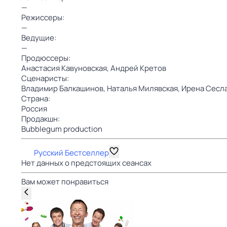
—
Режиссеры:
—
Ведущие:
—
Продюссеры:
Анастасия Кавуновская,
Андрей Кретов
Сценаристы:
Владимир Балкашинов,
Наталья Милявская,
Ирена Сесл
Страна:
Россия
Продакшн:
Bubblegum production
Русский Бестселлер
Нет данных о предстоящих сеансах
Вам может понравиться