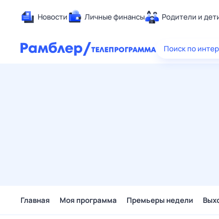
Новости
Личные финансы
Родители и дет
Здоровье
Поиск по инте
Развлечен
Дом и уют
Спорт
Карьера
Авто
Технологи
Жизненные
Сберегаем
Гороскопы
Главная
Моя программа
Премьеры недели
Вых