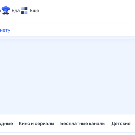
и
Еда
Ещё
Почта
рнету
ия и отдых
Поиск
Погода
ТВ-программа
и и тренды
 ситуации
 вместе
Помощь
одные
Кино и сериалы
Бесплатные каналы
Детские