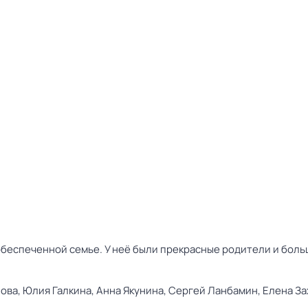
беспеченной семье. У неё были прекрасные родители и больш
ова,
Юлия Галкина,
Анна Якунина,
Сергей Ланбамин,
Елена За