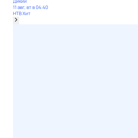
Дикий
11 авг, вт в 04:40
НТВ Хит