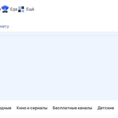
и
Еда
Ещё
Почта
рнету
ия и отдых
Поиск
Погода
ТВ-программа
и и тренды
 ситуации
 вместе
Помощь
одные
Кино и сериалы
Бесплатные каналы
Детские