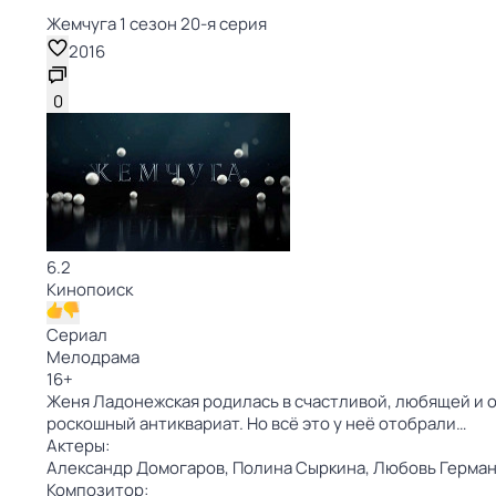
Жемчуга 1 сезон 20-я серия
2016
0
6.2
Кинопоиск
Сериал
Мелодрама
16
+
Женя Ладонежская родилась в счастливой, любящей и о
роскошный антиквариат. Но всё это у неё отобрали…
Актеры:
Александр Домогаров,
Полина Сыркина,
Любовь Герман
Композитор: