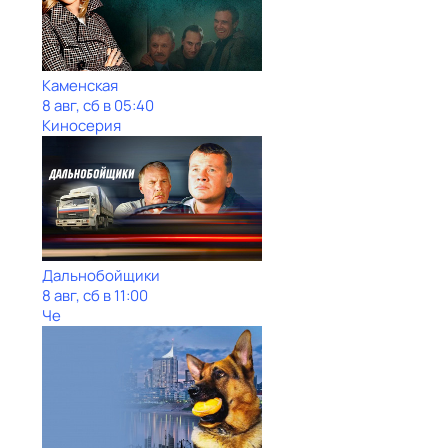
Каменская
8 авг, сб в 05:40
Киносерия
Дальнобойщики
8 авг, сб в 11:00
Че