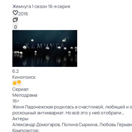
Жемчуга 1 сезон 16-я серия
2016
0
6.2
Кинопоиск
Сериал
Мелодрама
16
+
Женя Ладонежская родилась в счастливой, любящей и о
роскошный антиквариат. Но всё это у неё отобрали…
Актеры:
Александр Домогаров,
Полина Сыркина,
Любовь Герман
Композитор: