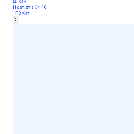
Дикий
11 авг, вт в 04:40
НТВ Хит