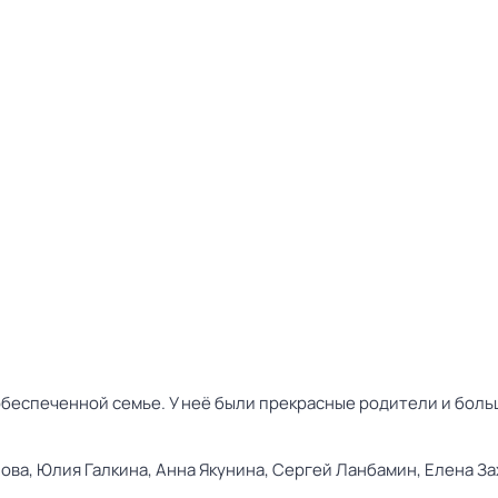
беспеченной семье. У неё были прекрасные родители и больш
ова,
Юлия Галкина,
Анна Якунина,
Сергей Ланбамин,
Елена За