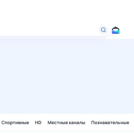
Спортивные
HD
Местные каналы
Познавательные