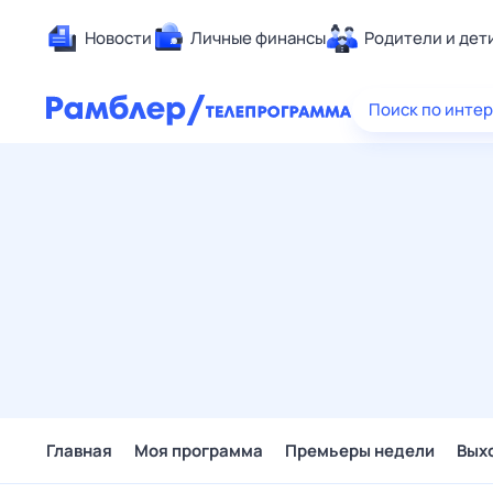
Новости
Личные финансы
Родители и дет
Здоровье
Поиск по инте
Развлечен
Дом и уют
Спорт
Карьера
Авто
Технологи
Жизненные
Сберегаем
Гороскопы
Главная
Моя программа
Премьеры недели
Вых