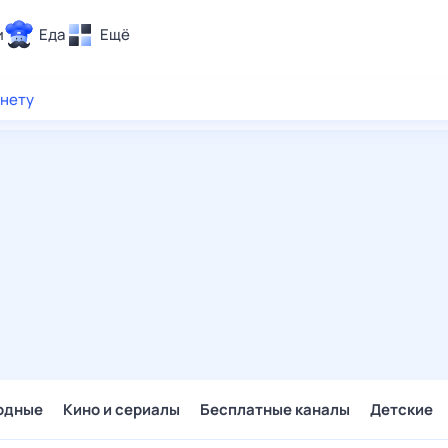
и
Еда
Ещё
Почта
рнету
ия и отдых
Поиск
Погода
ТВ-программа
и и тренды
 ситуации
 вместе
Помощь
одные
Кино и сериалы
Бесплатные каналы
Детские