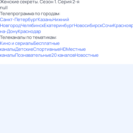
Женские секреты. Сезон 1. Серия 2-я
null
Телепрограмма по городам:
Санкт-Петербург
Казань
Нижний
Новгород
Челябинск
Екатеринбург
Новосибирск
Сочи
Красноя
на-Дону
Краснодар
Телеканалы по тематикам:
Кино и сериалы
Бесплатные
каналы
Детские
Спортивные
HD
Местные
каналы
Познавательные
20 каналов
Новостные