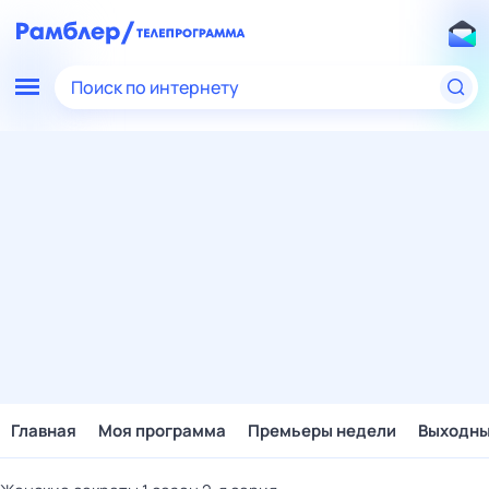
Поиск по интернету
Главная
Моя программа
Премьеры недели
Выходн