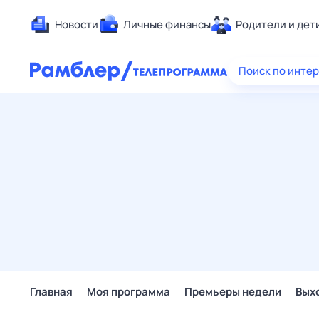
Новости
Личные финансы
Родители и дет
Здоровье
Поиск по инте
Развлечен
Дом и уют
Спорт
Карьера
Авто
Технологи
Жизненные
Сберегаем
Гороскопы
Главная
Моя программа
Премьеры недели
Вых