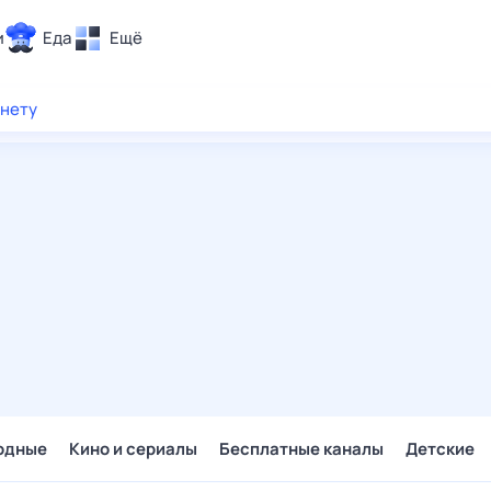
и
Еда
Ещё
Почта
рнету
ия и отдых
Поиск
Погода
ТВ-программа
и и тренды
 ситуации
 вместе
Помощь
одные
Кино и сериалы
Бесплатные каналы
Детские