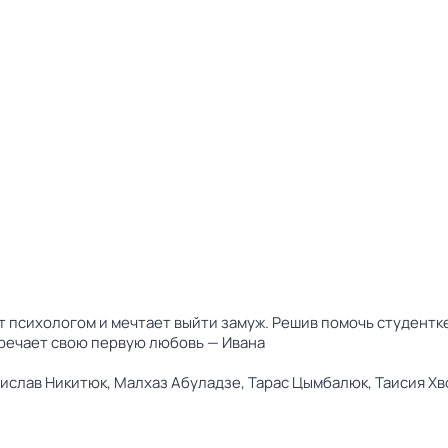
 психологом и мечтает выйти замуж. Решив помочь студентк
тречает свою первую любовь — Ивана
ислав Никитюк,
Малхаз Абуладзе,
Тарас Цымбалюк,
Таисия Хв