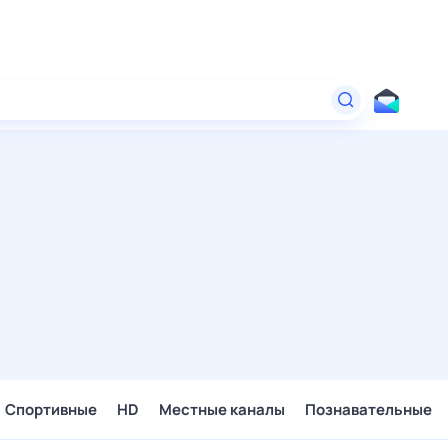
Спортивные
HD
Местные каналы
Познавательные