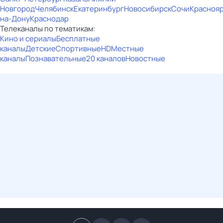
Новгород
Челябинск
Екатеринбург
Новосибирск
Сочи
Красноя
на-Дону
Краснодар
Телеканалы по тематикам:
Кино и сериалы
Бесплатные
каналы
Детские
Спортивные
HD
Местные
каналы
Познавательные
20 каналов
Новостные