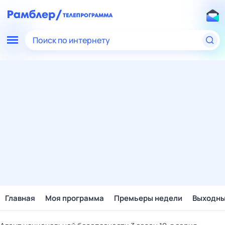
Поиск по интернету
Главная
Моя программа
Премьеры недели
Выходн