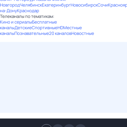
Новгород
Челябинск
Екатеринбург
Новосибирск
Сочи
Красноя
на-Дону
Краснодар
Телеканалы по тематикам:
Кино и сериалы
Бесплатные
каналы
Детские
Спортивные
HD
Местные
каналы
Познавательные
20 каналов
Новостные