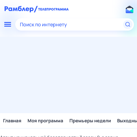
Поиск по интернету
Главная
Моя программа
Премьеры недели
Выходн