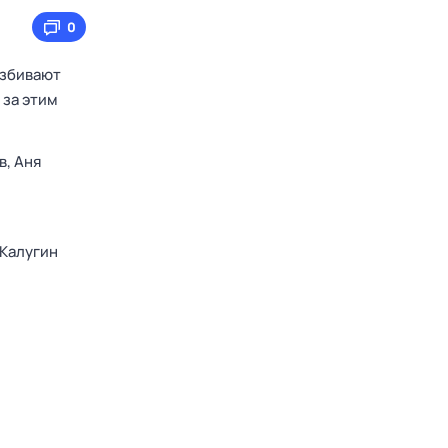
0
избивают
 за этим
в,
Аня
Калугин