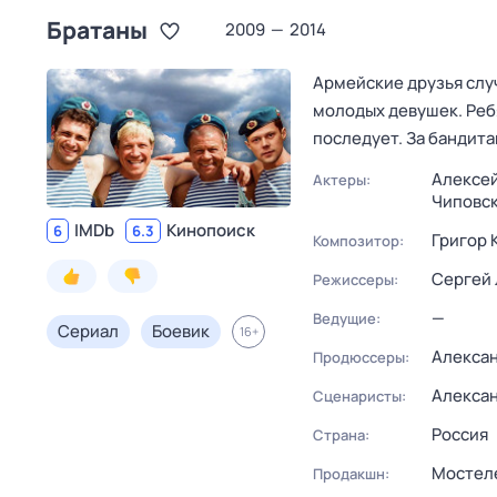
Братаны
2009
—
2014
Армейские друзья слу
молодых девушек. Ребя
последует. За бандит
Алексей
Актеры:
Чиповск
IMDb
Кинопоиск
6
6.3
Григор 
Композитор:
Сергей
Режиссеры:
—
Ведущие:
Сериал
Боевик
16
+
Алексан
Продюссеры:
Алекса
Сценаристы:
Россия
Страна:
Мостел
Продакшн: