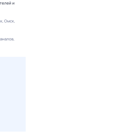
телей и
ск
Омск
каналов