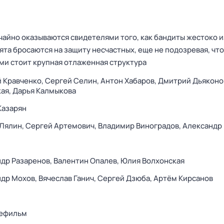
чайно оказываются свидетелями того, как бандиты жестоко 
та бросаются на защиту несчастных, еще не подозревая, что
ами стоит крупная отлаженная структура
 Кравченко,
Сергей Селин,
Антон Хабаров,
Дмитрий Дьяконо
ая,
Дарья Калмыкова
Казарян
 Лялин,
Сергей Артемович,
Владимир Виноградов,
Александр 
др Разаренов,
Валентин Опалев,
Юлия Волхонская
ндр Мохов,
Вячеслав Ганич,
Сергей Дзюба,
Артём Кирсанов
ефильм