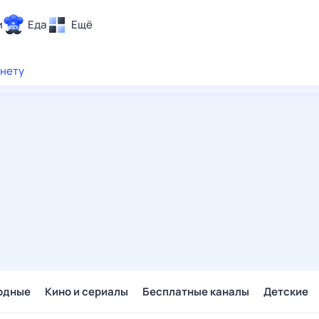
и
Еда
Ещё
Почта
рнету
ия и отдых
Поиск
Погода
ТВ-программа
и и тренды
 ситуации
 вместе
Помощь
одные
Кино и сериалы
Бесплатные каналы
Детские