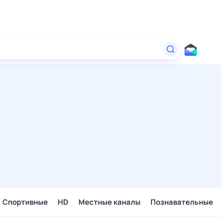
Спортивные
HD
Местные каналы
Познавательные