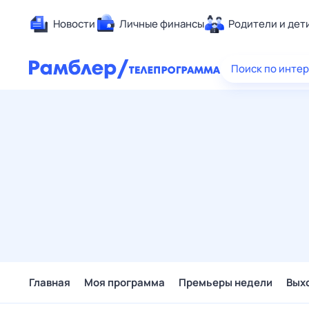
Новости
Личные финансы
Родители и дет
Здоровье
Поиск по инте
Развлечен
Дом и уют
Спорт
Карьера
Авто
Технологи
Жизненные
Сберегаем
Гороскопы
Главная
Моя программа
Премьеры недели
Вых