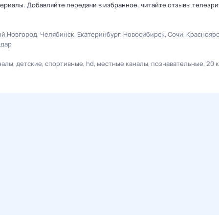
ериалы. Добавляйте передачи в избранное, читайте отзывы телезри
й Новгород
Челябинск
Екатеринбург
Новосибирск
Сочи
Краснояр
одар
налы
детские
спортивные
hd
местные каналы
познавательные
20 