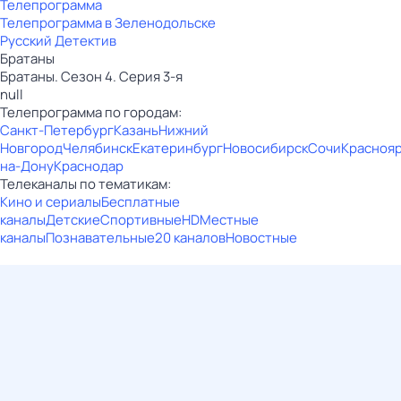
Телепрограмма
Телепрограмма в Зеленодольске
Русский Детектив
Братаны
Братаны. Сезон 4. Серия 3-я
null
Телепрограмма по городам:
Санкт-Петербург
Казань
Нижний
Новгород
Челябинск
Екатеринбург
Новосибирск
Сочи
Красноя
на-Дону
Краснодар
Телеканалы по тематикам:
Кино и сериалы
Бесплатные
каналы
Детские
Спортивные
HD
Местные
каналы
Познавательные
20 каналов
Новостные