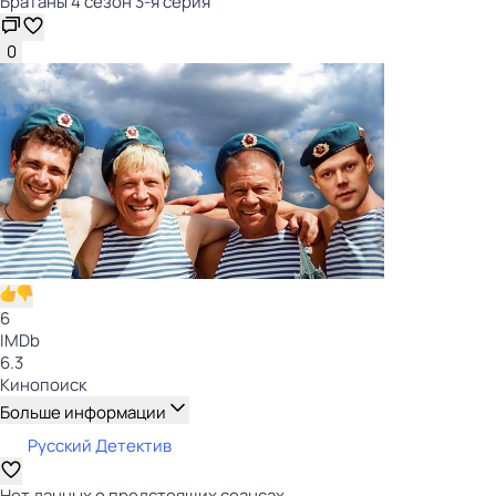
Братаны 4 сезон 3-я серия
0
6
IMDb
6.3
Кинопоиск
Больше информации
Русский Детектив
Нет данных о предстоящих сеансах