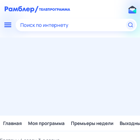
Поиск по интернету
Главная
Моя программа
Премьеры недели
Выходн