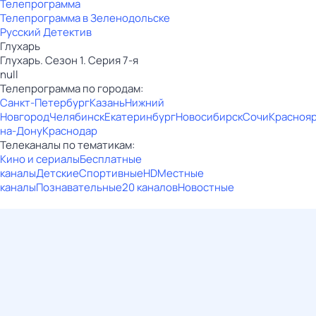
Телепрограмма
Телепрограмма в Зеленодольске
Русский Детектив
Глухарь
Глухарь. Сезон 1. Серия 7-я
null
Телепрограмма по городам:
Санкт-Петербург
Казань
Нижний
Новгород
Челябинск
Екатеринбург
Новосибирск
Сочи
Красноя
на-Дону
Краснодар
Телеканалы по тематикам:
Кино и сериалы
Бесплатные
каналы
Детские
Спортивные
HD
Местные
каналы
Познавательные
20 каналов
Новостные