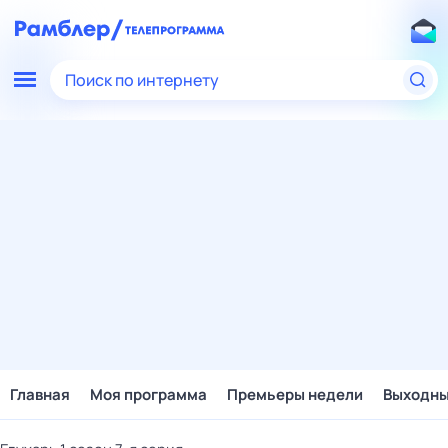
Поиск по интернету
Главная
Моя программа
Премьеры недели
Выходн