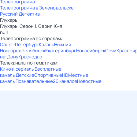
Телепрограмма
Телепрограмма в Зеленодольске
Русский Детектив
Глухарь
Глухарь. Сезон 1. Серия 16-я
null
Телепрограмма по городам:
Санкт-Петербург
Казань
Нижний
Новгород
Челябинск
Екатеринбург
Новосибирск
Сочи
Красноя
на-Дону
Краснодар
Телеканалы по тематикам:
Кино и сериалы
Бесплатные
каналы
Детские
Спортивные
HD
Местные
каналы
Познавательные
20 каналов
Новостные