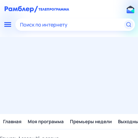
Поиск по интернету
Главная
Моя программа
Премьеры недели
Выходн