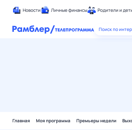
Новости
Личные финансы
Родители и дет
Здоровье
Поиск по инте
Развлечен
Дом и уют
Спорт
Карьера
Авто
Технологи
Жизненные
Сберегаем
Гороскопы
Главная
Моя программа
Премьеры недели
Вых