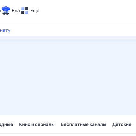
и
Еда
Ещё
Почта
рнету
ия и отдых
Поиск
Погода
ТВ-программа
и и тренды
 ситуации
 вместе
Помощь
одные
Кино и сериалы
Бесплатные каналы
Детские