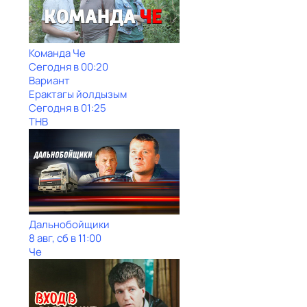
Команда Че
Сегодня в 00:20
Вариант
Ерактагы йолдызым
Сегодня в 01:25
ТНВ
Дальнобойщики
8 авг, сб в 11:00
Че