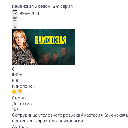
Каменская 5 сезон 12-я серия
1999
—
2011
0
6.1
IMDb
5.8
Кинопоиск
1
Сериал
Детектив
16
+
Сотрудница уголовного розыска Анастасия Каменская 
поступков, характера, психологии…
Актеры: