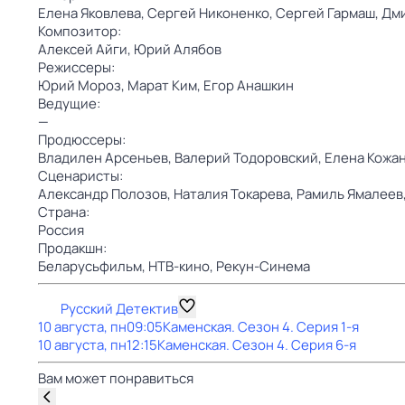
Елена Яковлева,
Сергей Никоненко,
Сергей Гармаш,
Дми
Композитор:
Алексей Айги,
Юрий Алябов
Режиссеры:
Юрий Мороз,
Марат Ким,
Егор Анашкин
Ведущие:
—
Продюссеры:
Владилен Арсеньев,
Валерий Тодоровский,
Елена Кожа
Сценаристы:
Александр Полозов,
Наталия Токарева,
Рамиль Ямалеев
Страна:
Россия
Продакшн:
Беларусьфильм,
НТВ-кино,
Рекун-Синема
Русский Детектив
10 августа, пн
09:05
Каменская
. Сезон 4
. Серия 1-я
10 августа, пн
12:15
Каменская
. Сезон 4
. Серия 6-я
Вам может понравиться