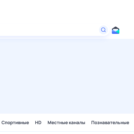
Спортивные
HD
Местные каналы
Познавательные