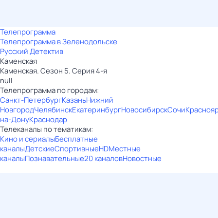
Телепрограмма
Телепрограмма в Зеленодольске
Русский Детектив
Каменская
Каменская. Сезон 5. Серия 4-я
null
Телепрограмма по городам:
Санкт-Петербург
Казань
Нижний
Новгород
Челябинск
Екатеринбург
Новосибирск
Сочи
Красноя
на-Дону
Краснодар
Телеканалы по тематикам:
Кино и сериалы
Бесплатные
каналы
Детские
Спортивные
HD
Местные
каналы
Познавательные
20 каналов
Новостные