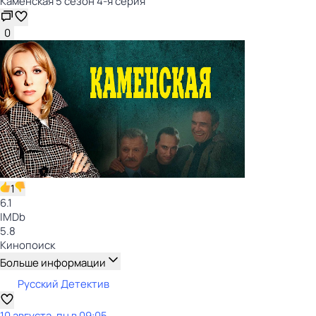
Каменская 5 сезон 4-я серия
0
1
6.1
IMDb
5.8
Кинопоиск
Больше информации
Русский Детектив
10 августа, пн в 09:05