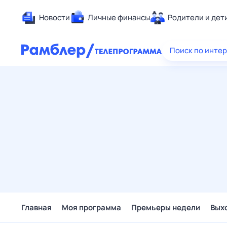
Новости
Личные финансы
Родители и дет
Здоровье
Поиск по инте
Развлечен
Дом и уют
Спорт
Карьера
Авто
Технологи
Жизненные
Сберегаем
Гороскопы
Главная
Моя программа
Премьеры недели
Вых