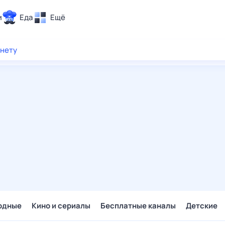
и
Еда
Ещё
Почта
рнету
ия и отдых
Поиск
Погода
ТВ-программа
и и тренды
 ситуации
 вместе
Помощь
одные
Кино и сериалы
Бесплатные каналы
Детские