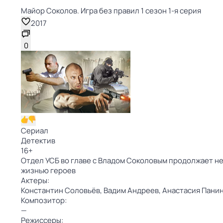
Майор Соколов. Игра без правил 1 сезон 1-я серия
2017
0
Сериал
Детектив
16
+
Отдел УСБ во главе с Владом Соколовым продолжает н
жизнью героев
Актеры:
Константин Соловьёв,
Вадим Андреев,
Анастасия Пани
Композитор:
—
Режиссеры: