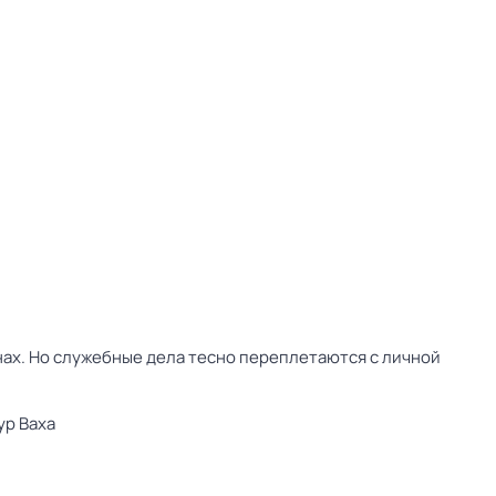
ах. Но служебные дела тесно переплетаются с личной
ур Ваха