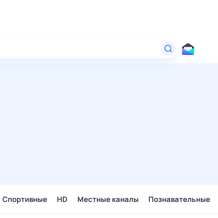
Спортивные
HD
Местные каналы
Познавательные