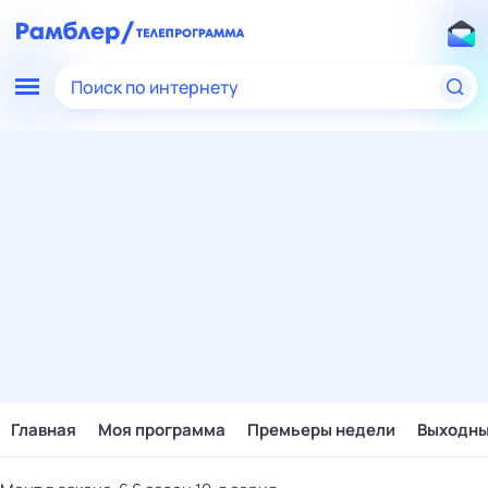
Поиск по интернету
Главная
Моя программа
Премьеры недели
Выходн