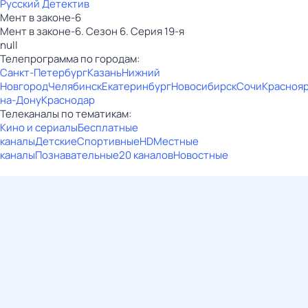
Русский Детектив
Мент в законе-6
Мент в законе-6. Сезон 6. Серия 19-я
null
Телепрограмма по городам:
Санкт-Петербург
Казань
Нижний
Новгород
Челябинск
Екатеринбург
Новосибирск
Сочи
Красноя
на-Дону
Краснодар
Телеканалы по тематикам:
Кино и сериалы
Бесплатные
каналы
Детские
Спортивные
HD
Местные
каналы
Познавательные
20 каналов
Новостные