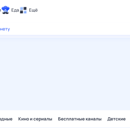
и
Еда
Ещё
Почта
рнету
ия и отдых
Поиск
Погода
ТВ-программа
и и тренды
 ситуации
 вместе
Помощь
одные
Кино и сериалы
Бесплатные каналы
Детские