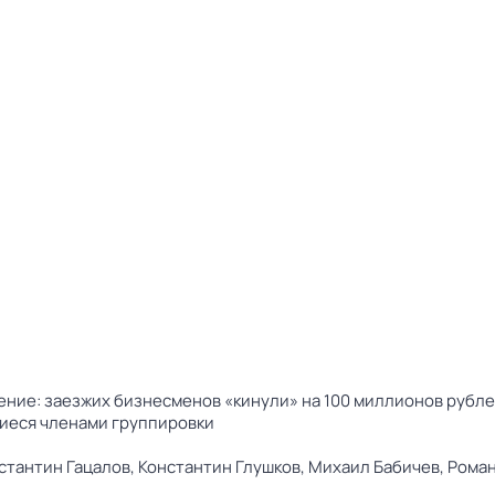
ение: заезжих бизнесменов «кинули» на 100 миллионов рубл
шиеся членами группировки
стантин Гацалов,
Константин Глушков,
Михаил Бабичев,
Роман