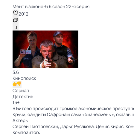
Мент в законе-6 6 сезон 22-я серия
2012
0
3.6
Кинопоиск
Сериал
Детектив
16
+
В Битово происходит громкое экономическое преступл
Кручи, бандиты Сафрона и сами «бизнесмены», оказав
Актеры:
Сергей Пиотровский,
Дарья Русакова,
Денис Кирис,
Кон
Композитор: