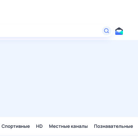
Спортивные
HD
Местные каналы
Познавательные