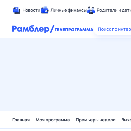
Новости
Личные финансы
Родители и дет
Здоровье
Поиск по инте
Развлечен
Дом и уют
Спорт
Карьера
Авто
Технологи
Жизненные
Сберегаем
Гороскопы
Главная
Моя программа
Премьеры недели
Вых