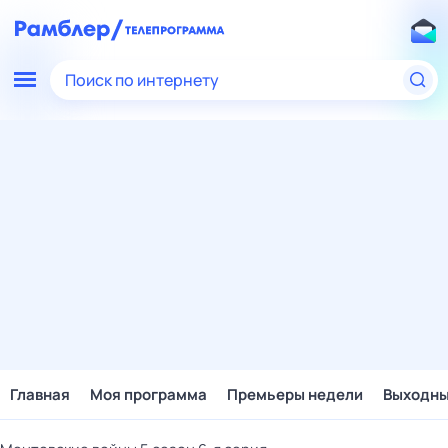
Поиск по интернету
Главная
Моя программа
Премьеры недели
Выходн