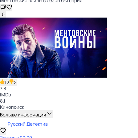
Ментовские войны 5 сезон 6-я серия
0
12
2
7.8
IMDb
8.1
Кинопоиск
Больше информации
Русский Детектив
Завтра в 00:00