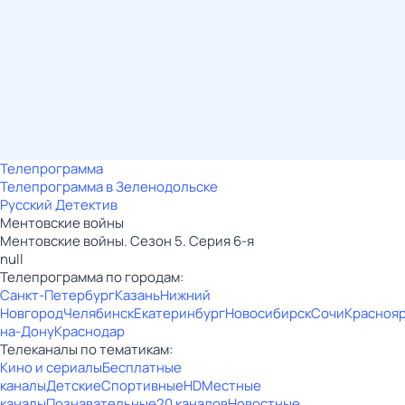
Телепрограмма
Телепрограмма в Зеленодольске
Русский Детектив
Ментовские войны
Ментовские войны. Сезон 5. Серия 6-я
null
Телепрограмма по городам:
Санкт-Петербург
Казань
Нижний
Новгород
Челябинск
Екатеринбург
Новосибирск
Сочи
Красноя
на-Дону
Краснодар
Телеканалы по тематикам:
Кино и сериалы
Бесплатные
каналы
Детские
Спортивные
HD
Местные
каналы
Познавательные
20 каналов
Новостные