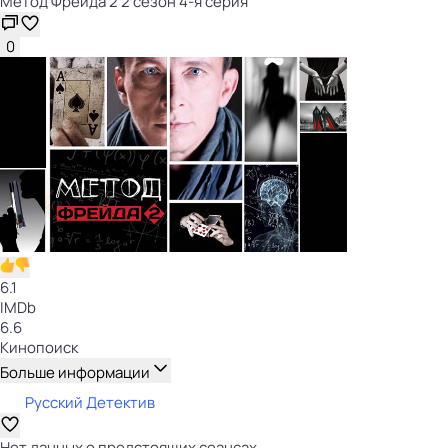
Метод Фрейда 2 2 сезон 4-я серия
0
6.1
IMDb
6.6
Кинопоиск
Больше информации
Русский Детектив
Нет данных о предстоящих сеансах