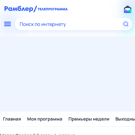
Поиск по интернету
Главная
Моя программа
Премьеры недели
Выходн