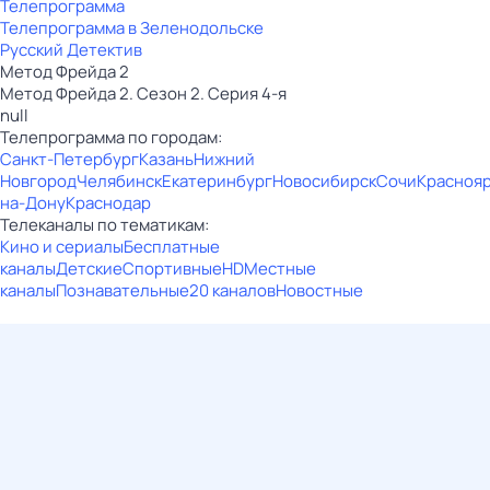
Телепрограмма
Телепрограмма в Зеленодольске
Русский Детектив
Метод Фрейда 2
Метод Фрейда 2. Сезон 2. Серия 4-я
null
Телепрограмма по городам:
Санкт-Петербург
Казань
Нижний
Новгород
Челябинск
Екатеринбург
Новосибирск
Сочи
Красноя
на-Дону
Краснодар
Телеканалы по тематикам:
Кино и сериалы
Бесплатные
каналы
Детские
Спортивные
HD
Местные
каналы
Познавательные
20 каналов
Новостные