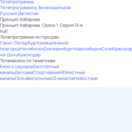
Телепрограмма
Телепрограмма в Зеленодольске
Русский Детектив
Принцип Хабарова
Принцип Хабарова. Сезон 1. Серия 13-я
null
Телепрограмма по городам:
Санкт-Петербург
Казань
Нижний
Новгород
Челябинск
Екатеринбург
Новосибирск
Сочи
Красноя
на-Дону
Краснодар
Телеканалы по тематикам:
Кино и сериалы
Бесплатные
каналы
Детские
Спортивные
HD
Местные
каналы
Познавательные
20 каналов
Новостные