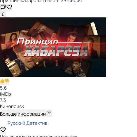
Принцип Хабарова 1 сезон 13-я серия
0
5.6
IMDb
7.3
Кинопоиск
Больше информации
Русский Детектив
Нет данных о предстоящих сеансах