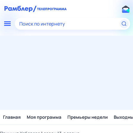
Поиск по интернету
Главная
Моя программа
Премьеры недели
Выходн