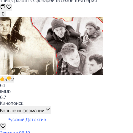
Улицы разбитых фонарей 15 сезон 10-я серия
0
3
2
6.1
IMDb
6.7
Кинопоиск
Больше информации
Русский Детектив
Завтра в 06:10