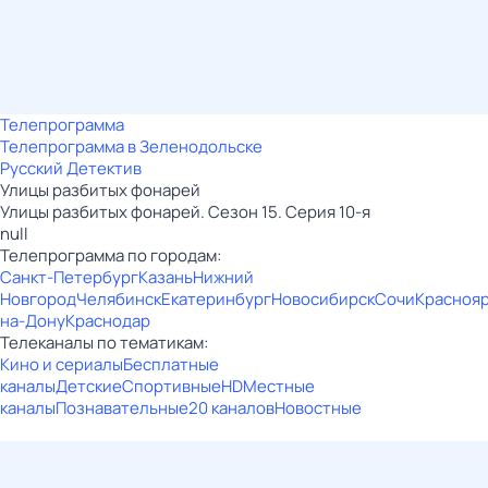
Телепрограмма
Телепрограмма в Зеленодольске
Русский Детектив
Улицы разбитых фонарей
Улицы разбитых фонарей. Сезон 15. Серия 10-я
null
Телепрограмма по городам:
Санкт-Петербург
Казань
Нижний
Новгород
Челябинск
Екатеринбург
Новосибирск
Сочи
Красноя
на-Дону
Краснодар
Телеканалы по тематикам:
Кино и сериалы
Бесплатные
каналы
Детские
Спортивные
HD
Местные
каналы
Познавательные
20 каналов
Новостные