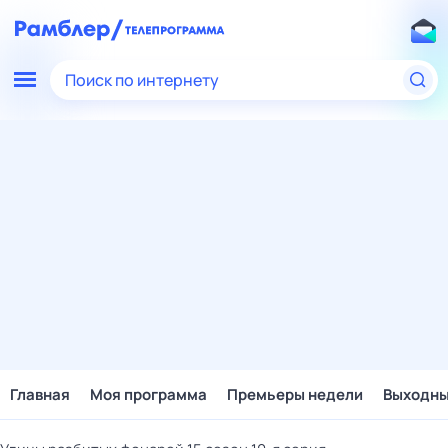
Поиск по интернету
Главная
Моя программа
Премьеры недели
Выходн