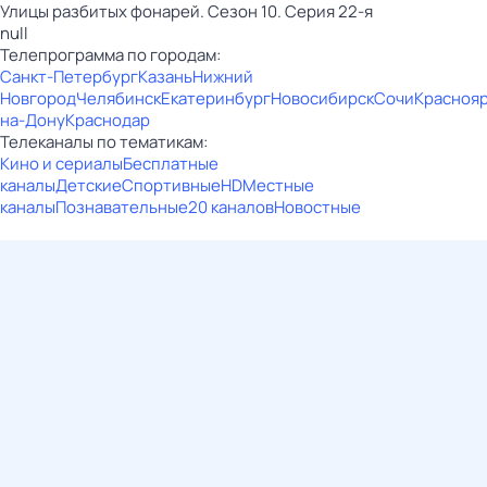
Улицы разбитых фонарей. Сезон 10. Серия 22-я
null
Телепрограмма по городам:
Санкт-Петербург
Казань
Нижний
Новгород
Челябинск
Екатеринбург
Новосибирск
Сочи
Красноя
на-Дону
Краснодар
Телеканалы по тематикам:
Кино и сериалы
Бесплатные
каналы
Детские
Спортивные
HD
Местные
каналы
Познавательные
20 каналов
Новостные