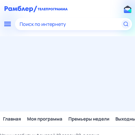
Поиск по интернету
Главная
Моя программа
Премьеры недели
Выходн