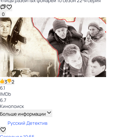
Улицы разбитых фонарей 10 сезон 22-я серия
0
3
2
6.1
IMDb
6.7
Кинопоиск
Больше информации
Русский Детектив
Сегодня в 10:55