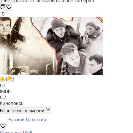
Улицы разбитых фонарей 13 сезон 1-я серия
0
3
2
6.1
IMDb
6.7
Кинопоиск
Больше информации
Русский Детектив
Сегодня в 16:15