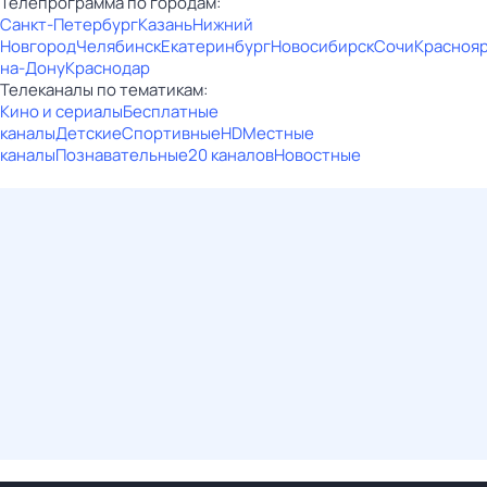
Телепрограмма по городам:
Санкт-Петербург
Казань
Нижний
Новгород
Челябинск
Екатеринбург
Новосибирск
Сочи
Красноя
на-Дону
Краснодар
Телеканалы по тематикам:
Кино и сериалы
Бесплатные
каналы
Детские
Спортивные
HD
Местные
каналы
Познавательные
20 каналов
Новостные