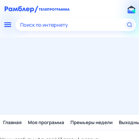
Поиск по интернету
Главная
Моя программа
Премьеры недели
Выходн