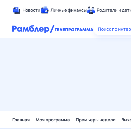
Новости
Личные финансы
Родители и дет
Здоровье
Поиск по инте
Развлечен
Дом и уют
Спорт
Карьера
Авто
Технологи
Жизненные
Сберегаем
Гороскопы
Главная
Моя программа
Премьеры недели
Вых