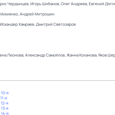
рис Чердынцев,
Игорь Шибанов,
Олег Андреев,
Евгений Дятл
Мокиенко,
Андрей Митрошин
Искандер Хамраев,
Дмитрий Светозаров
ена Леонова,
Александр Самойлов,
Жанна Коханова,
Яков Ше
 10-я
11-я
 12-я
 13-я
 14-я