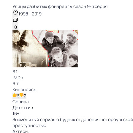
Улицы разбитых фонарей 14 сезон 9-я серия
1998
—
2019
0
6.1
IMDb
6.7
Кинопоиск
3
2
Сериал
Детектив
16
+
Знаменитый сериал о буднях отделения петербургской 
преступностью
Актеры: