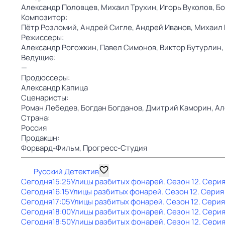
Александр Половцев,
Михаил Трухин,
Игорь Вуколов,
Бо
Композитор:
Пётр Розломий,
Андрей Сигле,
Андрей Иванов,
Михаил 
Режиссеры:
Александр Рогожкин,
Павел Симонов,
Виктор Бутурлин,
Ведущие:
—
Продюссеры:
Александр Капица
Сценаристы:
Роман Лебедев,
Богдан Богданов,
Дмитрий Каморин,
Ал
Страна:
Россия
Продакшн:
Форвард-Фильм,
Прогресс-Студия
Русский Детектив
Сегодня
15:25
Улицы разбитых фонарей
. Сезон 12
. Серия
Сегодня
16:15
Улицы разбитых фонарей
. Сезон 12
. Серия 
Сегодня
17:05
Улицы разбитых фонарей
. Сезон 12
. Серия
Сегодня
18:00
Улицы разбитых фонарей
. Сезон 12
. Серия
Сегодня
18:50
Улицы разбитых фонарей
. Сезон 12
. Серия