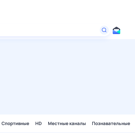
Спортивные
HD
Местные каналы
Познавательные