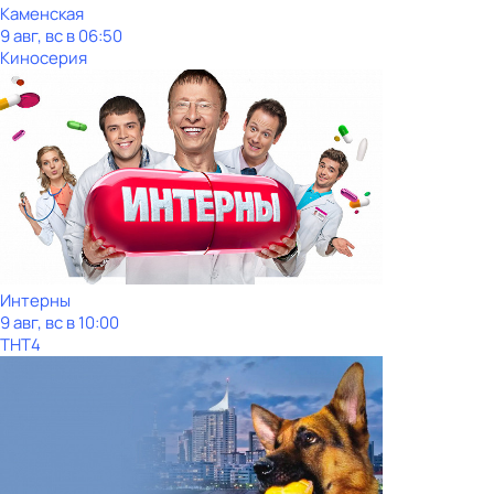
Каменская
9 авг, вс в 06:50
Киносерия
Интерны
9 авг, вс в 10:00
ТНТ4