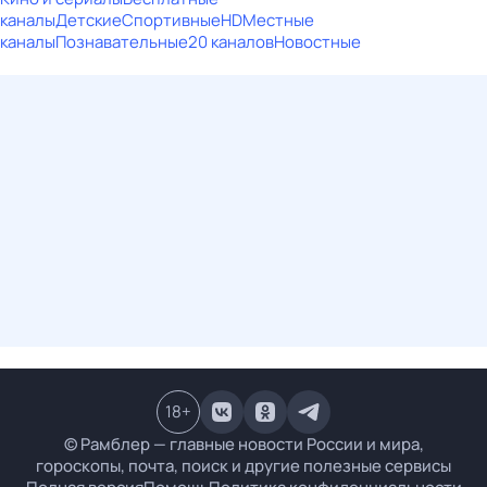
каналы
Детские
Спортивные
HD
Местные
каналы
Познавательные
20 каналов
Новостные
18
+
© Рамблер — главные новости России и мира,
гороскопы, почта, поиск и другие полезные сервисы