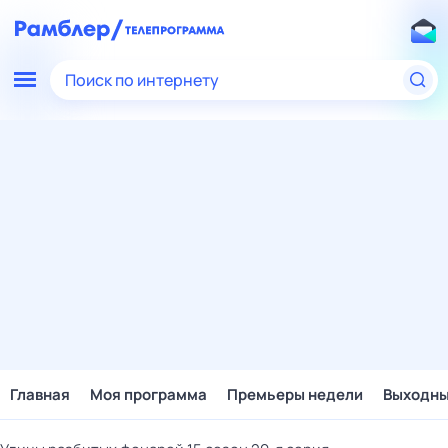
Поиск по интернету
Главная
Моя программа
Премьеры недели
Выходн