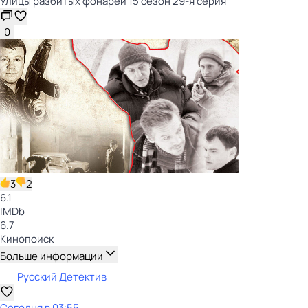
Улицы разбитых фонарей 15 сезон 29-я серия
0
3
2
6.1
IMDb
6.7
Кинопоиск
Больше информации
Русский Детектив
Сегодня в 03:55