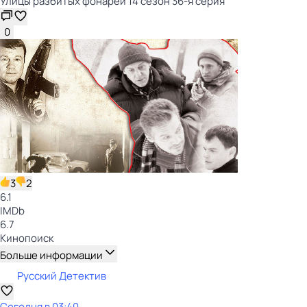
Улицы разбитых фонарей 14 сезон 36-я серия
0
3
2
6.1
IMDb
6.7
Кинопоиск
Больше информации
Русский Детектив
Сегодня в 03:40