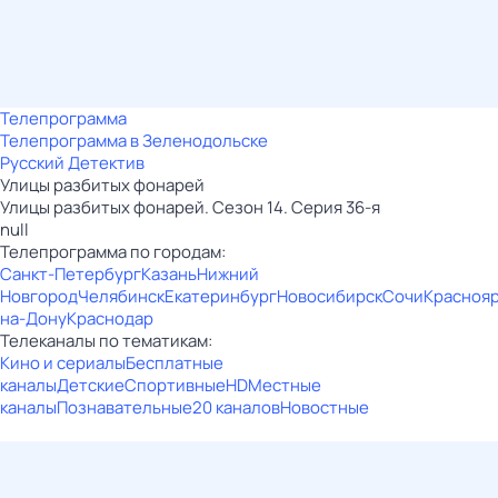
Телепрограмма
Телепрограмма в Зеленодольске
Русский Детектив
Улицы разбитых фонарей
Улицы разбитых фонарей. Сезон 14. Серия 36-я
null
Телепрограмма по городам:
Санкт-Петербург
Казань
Нижний
Новгород
Челябинск
Екатеринбург
Новосибирск
Сочи
Красноя
на-Дону
Краснодар
Телеканалы по тематикам:
Кино и сериалы
Бесплатные
каналы
Детские
Спортивные
HD
Местные
каналы
Познавательные
20 каналов
Новостные