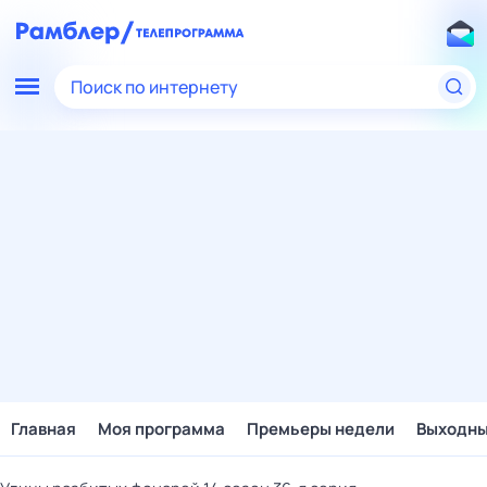
Поиск по интернету
Главная
Моя программа
Премьеры недели
Выходн