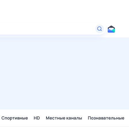
Спортивные
HD
Местные каналы
Познавательные