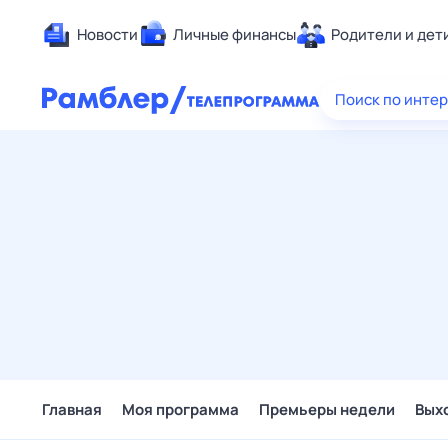
Новости
Личные финансы
Родители и дет
Здоровье
Поиск по инте
Развлечен
Дом и уют
Спорт
Карьера
Авто
Технологи
Жизненные
Сберегаем
Гороскопы
Главная
Моя программа
Премьеры недели
Вых