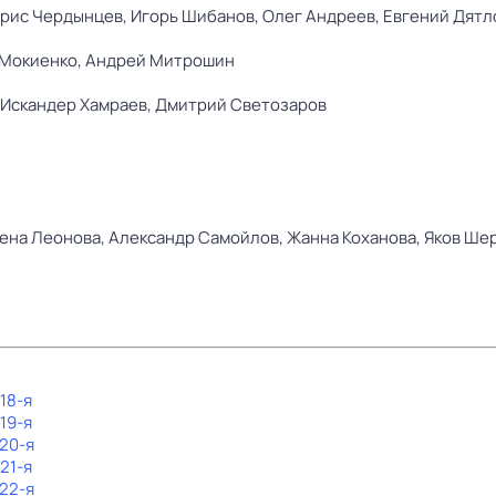
рис Чердынцев,
Игорь Шибанов,
Олег Андреев,
Евгений Дятл
Мокиенко,
Андрей Митрошин
Искандер Хамраев,
Дмитрий Светозаров
ена Леонова,
Александр Самойлов,
Жанна Коханова,
Яков Ше
 18-я
 19-я
 20-я
 21-я
 22-я