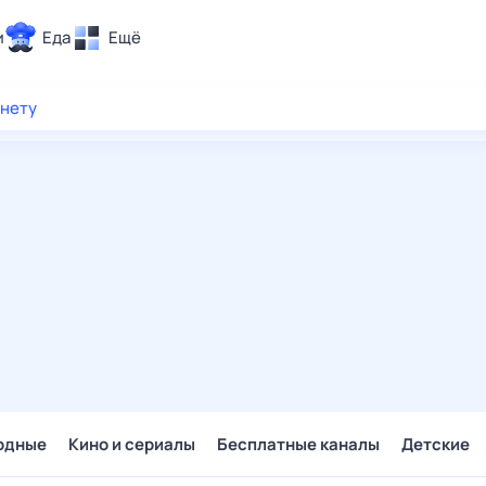
и
Еда
Ещё
Почта
рнету
ия и отдых
Поиск
Погода
ТВ-программа
и и тренды
 ситуации
 вместе
Помощь
одные
Кино и сериалы
Бесплатные каналы
Детские