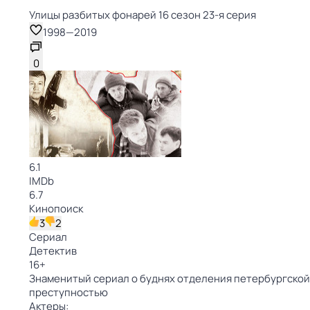
Улицы разбитых фонарей 16 сезон 23-я серия
1998
—
2019
0
6.1
IMDb
6.7
Кинопоиск
3
2
Сериал
Детектив
16
+
Знаменитый сериал о буднях отделения петербургской 
преступностью
Актеры: