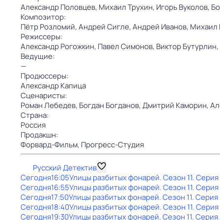
Александр Половцев,
Михаил Трухин,
Игорь Вуколов,
Бо
Композитор:
Пётр Розломий,
Андрей Сигле,
Андрей Иванов,
Михаил 
Режиссеры:
Александр Рогожкин,
Павел Симонов,
Виктор Бутурлин,
Ведущие:
—
Продюссеры:
Александр Капица
Сценаристы:
Роман Лебедев,
Богдан Богданов,
Дмитрий Каморин,
Ал
Страна:
Россия
Продакшн:
Форвард-Фильм,
Прогресс-Студия
Русский Детектив
Сегодня
16:05
Улицы разбитых фонарей
. Сезон 11
. Серия
Сегодня
16:55
Улицы разбитых фонарей
. Сезон 11
. Серия
Сегодня
17:50
Улицы разбитых фонарей
. Сезон 11
. Серия
Сегодня
18:40
Улицы разбитых фонарей
. Сезон 11
. Серия
Сегодня
19:30
Улицы разбитых фонарей
. Сезон 11
. Серия