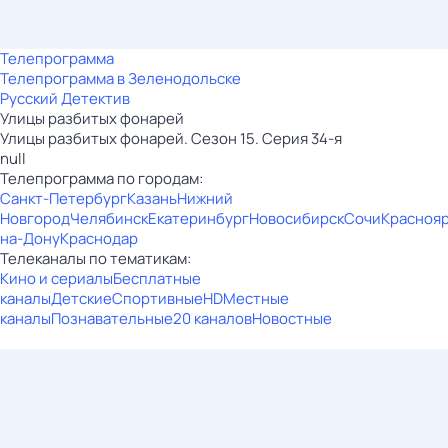
Телепрограмма
Телепрограмма в Зеленодольске
Русский Детектив
Улицы разбитых фонарей
Улицы разбитых фонарей. Сезон 15. Серия 34-я
null
Телепрограмма по городам:
Санкт-Петербург
Казань
Нижний
Новгород
Челябинск
Екатеринбург
Новосибирск
Сочи
Красноя
на-Дону
Краснодар
Телеканалы по тематикам:
Кино и сериалы
Бесплатные
каналы
Детские
Спортивные
HD
Местные
каналы
Познавательные
20 каналов
Новостные