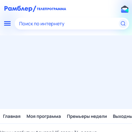
Поиск по интернету
Главная
Моя программа
Премьеры недели
Выходн