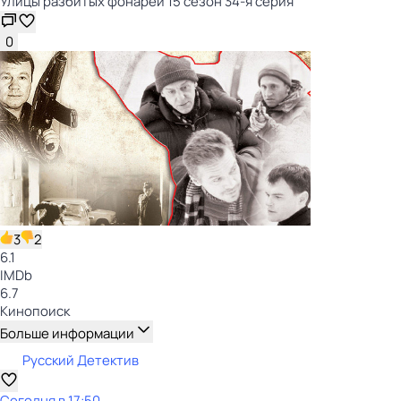
Улицы разбитых фонарей 15 сезон 34-я серия
0
3
2
6.1
IMDb
6.7
Кинопоиск
Больше информации
Русский Детектив
Сегодня в 17:50