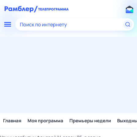
Поиск по интернету
Главная
Моя программа
Премьеры недели
Выходн