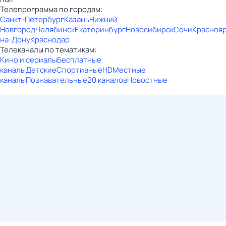
Телепрограмма по городам:
Санкт-Петербург
Казань
Нижний
Новгород
Челябинск
Екатеринбург
Новосибирск
Сочи
Красноя
на-Дону
Краснодар
Телеканалы по тематикам:
Кино и сериалы
Бесплатные
каналы
Детские
Спортивные
HD
Местные
каналы
Познавательные
20 каналов
Новостные