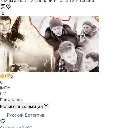
Улицы разбитых фонарей 14 сезон 25-я серия
0
3
2
6.1
IMDb
6.7
Кинопоиск
Больше информации
Русский Детектив
Сегодня в 21:00