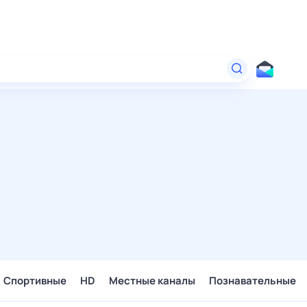
Спортивные
HD
Местные каналы
Познавательные