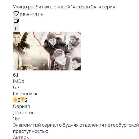
Улицы разбитых фонарей 14 сезон 24-я серия
1998
—
2019
0
6.1
IMDb
6.7
Кинопоиск
3
2
Сериал
Детектив
16
+
Знаменитый сериал о буднях отделения петербургской 
преступностью
Актеры: