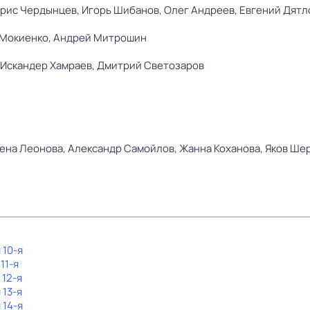
рис Чердынцев,
Игорь Шибанов,
Олег Андреев,
Евгений Дятл
Мокиенко,
Андрей Митрошин
Искандер Хамраев,
Дмитрий Светозаров
ена Леонова,
Александр Самойлов,
Жанна Коханова,
Яков Ше
 10-я
11-я
 12-я
 13-я
 14-я