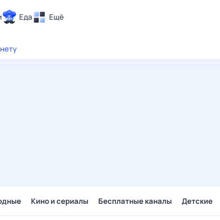
и
Еда
Ещё
Почта
рнету
ия и отдых
Поиск
Погода
ТВ-программа
и и тренды
 ситуации
 вместе
Помощь
одные
Кино и сериалы
Бесплатные каналы
Детские