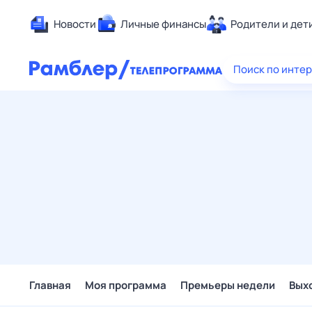
Новости
Личные финансы
Родители и дет
Здоровье
Поиск по инте
Развлечен
Дом и уют
Спорт
Карьера
Авто
Технологи
Жизненные
Сберегаем
Гороскопы
Главная
Моя программа
Премьеры недели
Вых