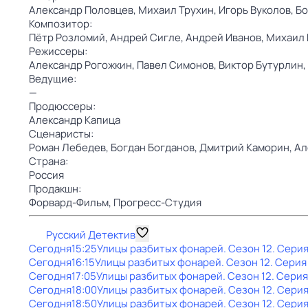
Александр Половцев,
Михаил Трухин,
Игорь Вуколов,
Бо
Композитор:
Пётр Розломий,
Андрей Сигле,
Андрей Иванов,
Михаил 
Режиссеры:
Александр Рогожкин,
Павел Симонов,
Виктор Бутурлин,
Ведущие:
—
Продюссеры:
Александр Капица
Сценаристы:
Роман Лебедев,
Богдан Богданов,
Дмитрий Каморин,
Ал
Страна:
Россия
Продакшн:
Форвард-Фильм,
Прогресс-Студия
Русский Детектив
Сегодня
15:25
Улицы разбитых фонарей
. Сезон 12
. Серия
Сегодня
16:15
Улицы разбитых фонарей
. Сезон 12
. Серия 
Сегодня
17:05
Улицы разбитых фонарей
. Сезон 12
. Серия
Сегодня
18:00
Улицы разбитых фонарей
. Сезон 12
. Серия
Сегодня
18:50
Улицы разбитых фонарей
. Сезон 12
. Серия