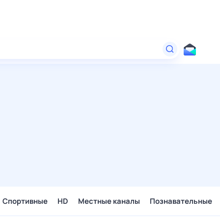
Спортивные
HD
Местные каналы
Познавательные