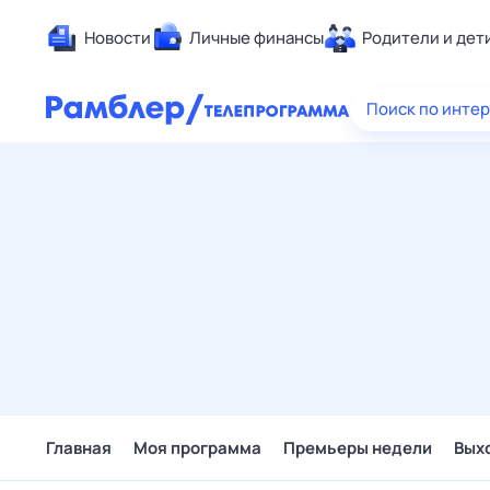
Новости
Личные финансы
Родители и дет
Здоровье
Поиск по инте
Развлечен
Дом и уют
Спорт
Карьера
Авто
Технологи
Жизненные
Сберегаем
Гороскопы
Главная
Моя программа
Премьеры недели
Вых