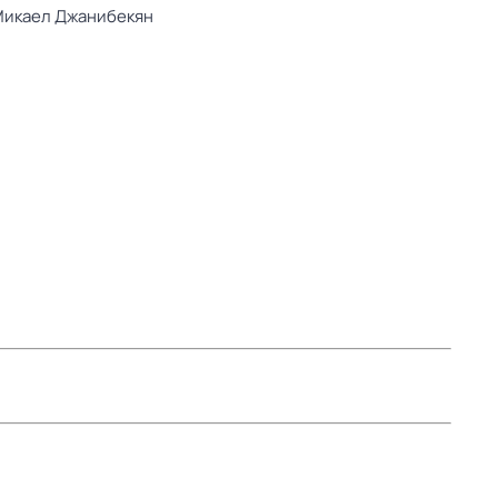
икаел Джанибекян