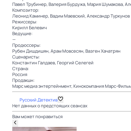
Павел Трубинер,
Валерия Бурдужа,
Мария Шумакова,
Ал
Композитор:
Леонид Каминер,
Вадим Маевский,
Александр Туркунов
Режиссеры:
Кирилл Белевич
Ведущие:
—
Продюссеры:
Рубен Дишдишян,
Арам Мовсесян,
Вазген Хачатрян
Сценаристы:
Константин Галдаев,
Георгий Селегей
Страна:
Россия
Продакшн:
Марс медиа энтертейнмент,
Кинокомпания Марс-Филь
Русский Детектив
Нет данных о предстоящих сеансах
Вам может понравиться