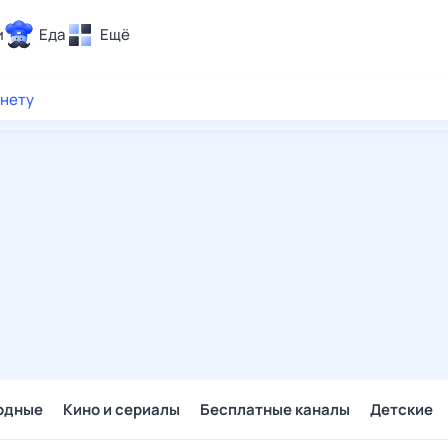
и
Еда
Ещё
Почта
рнету
ия и отдых
Поиск
Погода
ТВ-программа
и и тренды
 ситуации
 вместе
Помощь
одные
Кино и сериалы
Бесплатные каналы
Детские