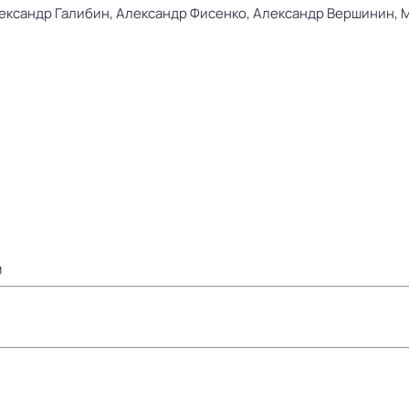
ександр Галибин,
Александр Фисенко,
Александр Вершинин,
М
м