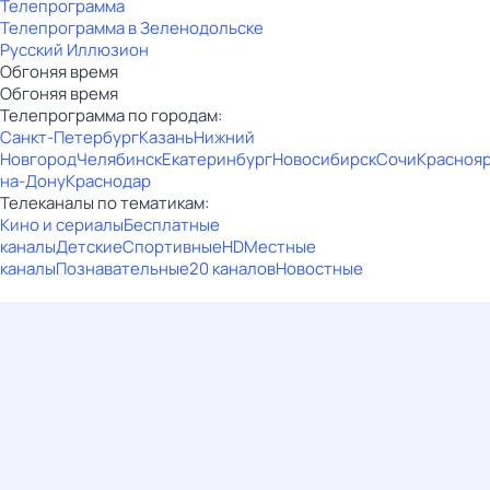
Телепрограмма
Телепрограмма в Зеленодольске
Русский Иллюзион
Обгоняя время
Обгоняя время
Телепрограмма по городам:
Санкт-Петербург
Казань
Нижний
Новгород
Челябинск
Екатеринбург
Новосибирск
Сочи
Красноя
на-Дону
Краснодар
Телеканалы по тематикам:
Кино и сериалы
Бесплатные
каналы
Детские
Спортивные
HD
Местные
каналы
Познавательные
20 каналов
Новостные