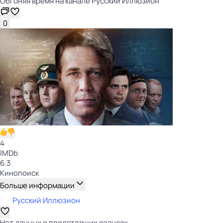
Обгоняя время на канале Русский Иллюзион
0
4
IMDb
6.3
Кинопоиск
Больше информации
Русский Иллюзион
Нет данных о предстоящих сеансах