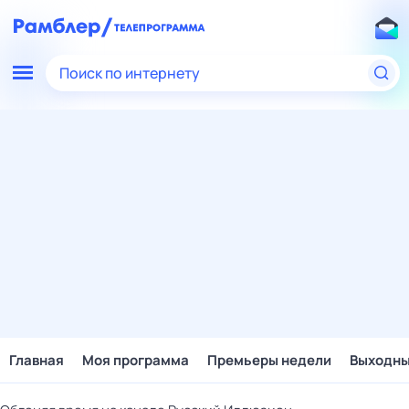
Поиск по интернету
Главная
Моя программа
Премьеры недели
Выходн