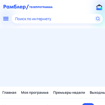
Поиск по интернету
Главная
Моя программа
Премьеры недели
Выходн