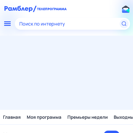
Поиск по интернету
Главная
Моя программа
Премьеры недели
Выходн