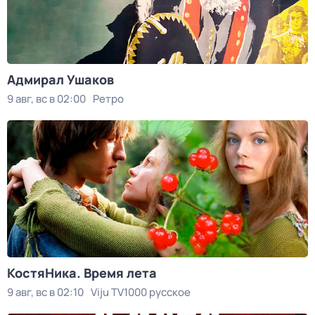
Адмирал Ушаков
9 авг, вс в 02:00
Ретро
КостяНика. Время лета
9 авг, вс в 02:10
Viju TV1000 русское