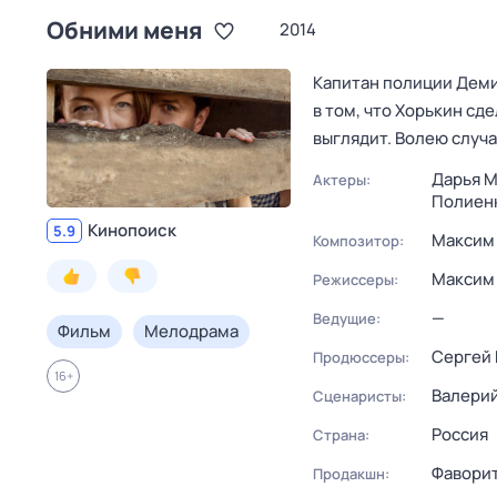
Обними меня
2014
Капитан полиции Деми
в том, что Хорькин сд
выглядит. Волею случ
Дарья 
Актеры:
Полиен
Кинопоиск
5.9
Максим
Композитор:
Максим
Режиссеры:
—
Ведущие:
Фильм
Мелодрама
Сергей 
Продюссеры:
16
+
Валерий
Сценаристы:
Россия
Страна:
Фавори
Продакшн: