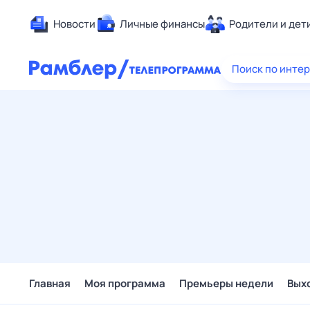
Новости
Личные финансы
Родители и дет
Здоровье
Поиск по инте
Развлечен
Дом и уют
Спорт
Карьера
Авто
Технологи
Жизненные
Сберегаем
Гороскопы
Главная
Моя программа
Премьеры недели
Вых