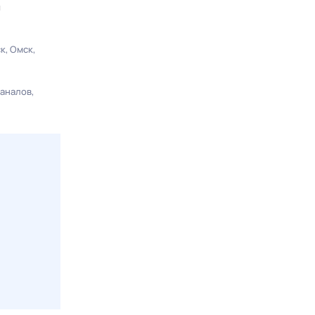
ы
ск
Омск
каналов