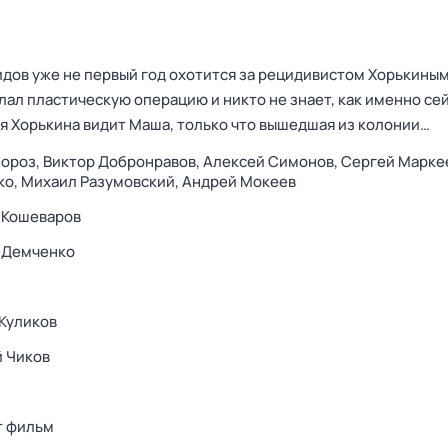
дов уже не первый год охотится за рецидивистом Хорькины
елал пластическую операцию и никто не знает, как именно се
ая Хорькина видит Маша, только что вышедшая из колонии…
Мороз,
Виктор Добронравов,
Алексей Симонов,
Сергей Марке
ко,
Михаил Разумовский,
Андрей Мокеев
 Кошеваров
 Демченко
Куликов
 Чиков
т фильм