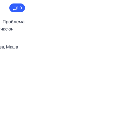
0
м. Проблема
йчас он
ев,
Маша