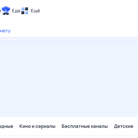
и
Еда
Ещё
Почта
рнету
ия и отдых
Поиск
Погода
ТВ-программа
и и тренды
 ситуации
 вместе
Помощь
одные
Кино и сериалы
Бесплатные каналы
Детские