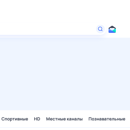
Спортивные
HD
Местные каналы
Познавательные