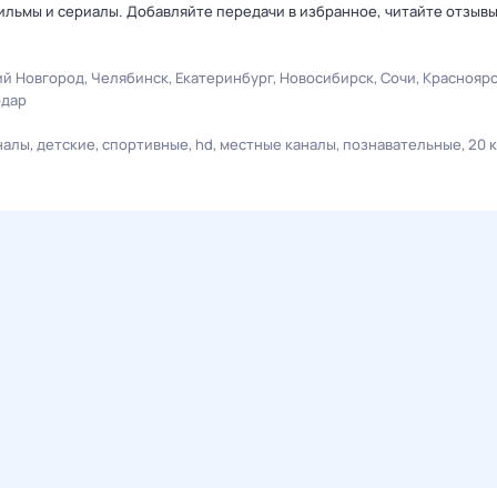
льмы и сериалы. Добавляйте передачи в избранное, читайте отзыв
й Новгород
Челябинск
Екатеринбург
Новосибирск
Сочи
Краснояр
одар
налы
детские
спортивные
hd
местные каналы
познавательные
20 