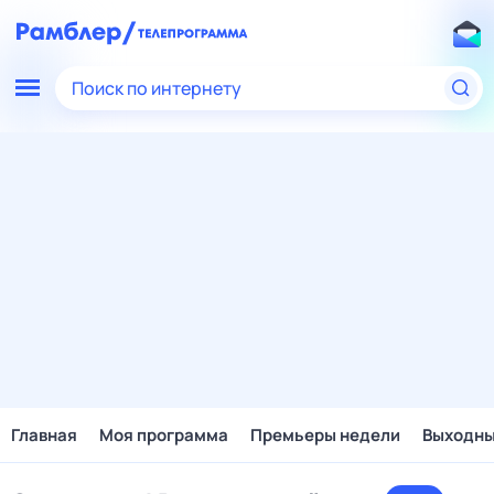
Поиск по интернету
Главная
Моя программа
Премьеры недели
Выходн