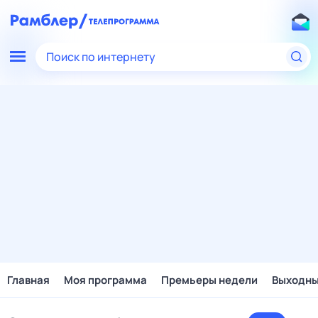
Поиск по интернету
Главная
Моя программа
Премьеры недели
Выходн