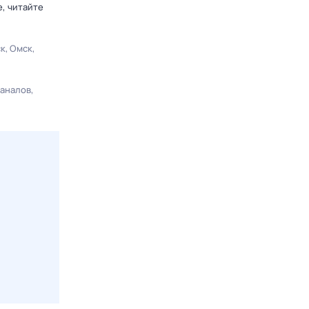
, читайте
ск
Омск
каналов