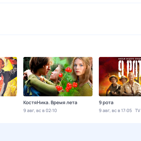
КостяНика. Время лета
9 рота
9 авг, вс в 02:10
9 авг, вс в 17:05
TV
Viju TV1000 русское