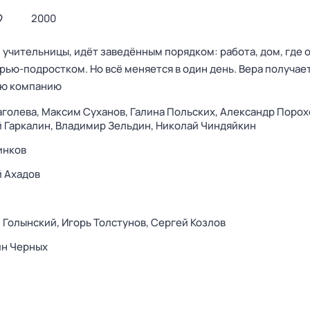
2000
 учительницы, идёт заведённым порядком: работа, дом, где 
рью-подростком. Но всё меняется в один день. Вера получает
ую компанию
аголева,
Максим Суханов,
Галина Польских,
Александр Порох
 Гаркалин,
Владимир Зельдин,
Николай Чиндяйкин
инков
 Ахадов
 Голынский,
Игорь Толстунов,
Сергей Козлов
ин Черных