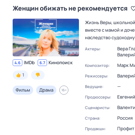
Женщин обижать не рекомендуется
Жизнь Веры, школьной
вместе с мамой и доче
наследство судоходн
Вера Гл
Актеры:
Валерий
IMDb
Кинопоиск
4.6
6.7
Марк М
Композитор:
1
Валерий
Режиссеры:
—
Ведущие:
Фильм
Драма
16
+
Евгений
Продюссеры:
Валент
Сценаристы:
Россия
Страна:
Профит
Продакшн: