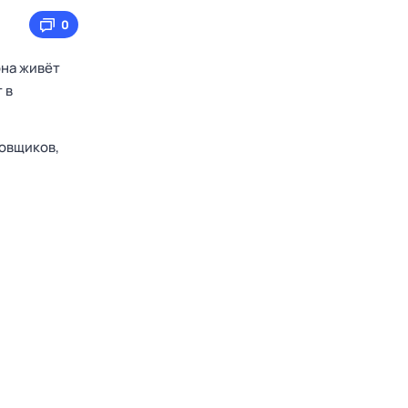
0
она живёт
 в
овщиков,