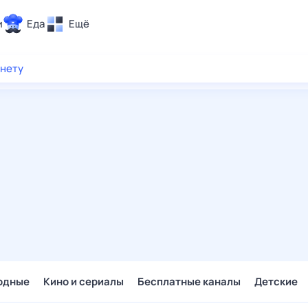
и
Еда
Ещё
Почта
рнету
ия и отдых
Поиск
Погода
ТВ-программа
и и тренды
 ситуации
 вместе
Помощь
одные
Кино и сериалы
Бесплатные каналы
Детские