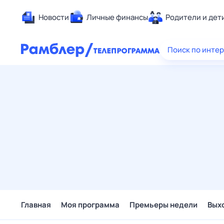
Новости
Личные финансы
Родители и дет
Здоровье
Поиск по инте
Развлечен
Дом и уют
Спорт
Карьера
Авто
Технологи
Жизненные
Сберегаем
Гороскопы
Главная
Моя программа
Премьеры недели
Вых