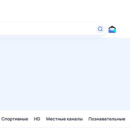
Спортивные
HD
Местные каналы
Познавательные