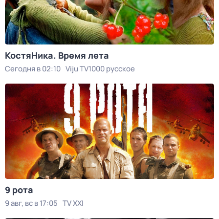
КостяНика. Время лета
Сегодня в 02:10
Viju TV1000 русское
9 рота
9 авг, вс в 17:05
TV XXI