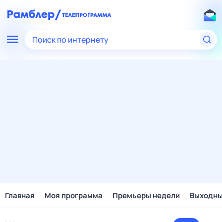
Поиск по интернету
Главная
Моя программа
Премьеры недели
Выходн