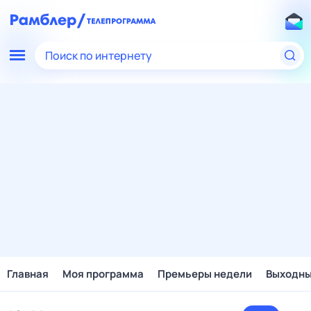
Поиск по интернету
Главная
Моя программа
Премьеры недели
Выходн