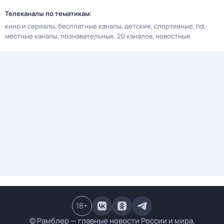
Телеканалы по тематикам:
кино и сериалы
бесплатные каналы
детские
спортивные
hd
местные каналы
познавательные
20 каналов
новостные
18
+
© Рамблер — главные новости России и мира,