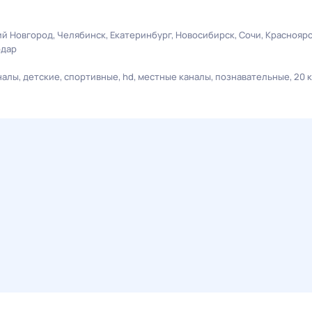
й Новгород
Челябинск
Екатеринбург
Новосибирск
Сочи
Краснояр
одар
налы
детские
спортивные
hd
местные каналы
познавательные
20 