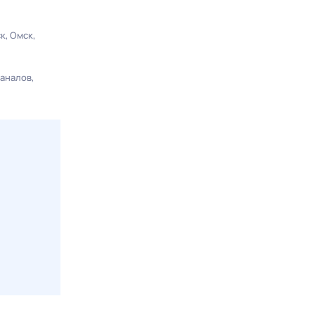
ск
Омск
каналов