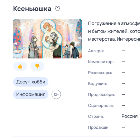
Ксеньюшка
Погружение в атмосфе
и бытом жителей, кот
мастерства. Интересн
—
Актеры:
—
Композитор:
—
Режиссеры:
Досуг, хобби
—
Ведущие:
Информация
—
Продюссеры:
12
+
—
Сценаристы:
Россия
Страна:
—
Продакшн: