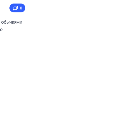
0
, обычаями
го