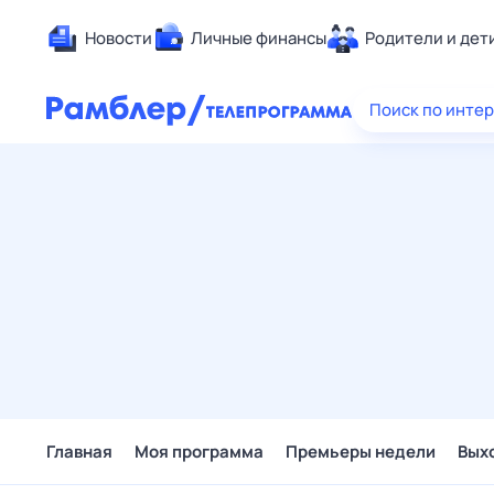
Новости
Личные финансы
Родители и дет
Здоровье
Поиск по инте
Развлечен
Дом и уют
Спорт
Карьера
Авто
Технологи
Жизненные
Сберегаем
Гороскопы
Главная
Моя программа
Премьеры недели
Вых