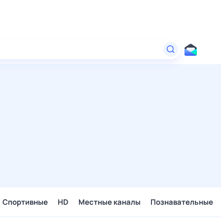
Спортивные
HD
Местные каналы
Познавательные