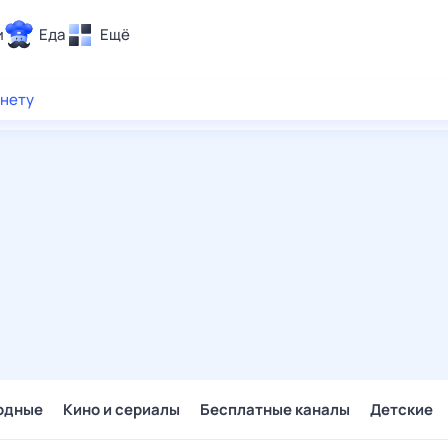
и
Еда
Ещё
Почта
рнету
ия и отдых
Поиск
Погода
ТВ-программа
и и тренды
 ситуации
 вместе
Помощь
одные
Кино и сериалы
Бесплатные каналы
Детские