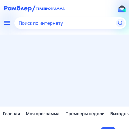
Поиск по интернету
Главная
Моя программа
Премьеры недели
Выходн