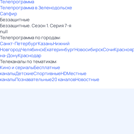
Телепрограмма
Телепрограмма в Зеленодольске
Сапфир
Беззащитные
Беззащитные. Сезон 1. Серия 7-я
null
Телепрограмма по городам:
Санкт-Петербург
Казань
Нижний
Новгород
Челябинск
Екатеринбург
Новосибирск
Сочи
Красноя
на-Дону
Краснодар
Телеканалы по тематикам:
Кино и сериалы
Бесплатные
каналы
Детские
Спортивные
HD
Местные
каналы
Познавательные
20 каналов
Новостные