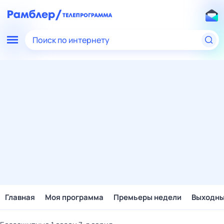
Поиск по интернету
Главная
Моя программа
Премьеры недели
Выходн