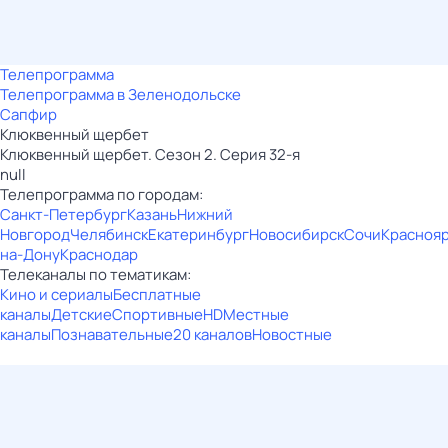
Телепрограмма
Телепрограмма в Зеленодольске
Сапфир
Клюквенный щербет
Клюквенный щербет. Сезон 2. Серия 32-я
null
Телепрограмма по городам:
Санкт-Петербург
Казань
Нижний
Новгород
Челябинск
Екатеринбург
Новосибирск
Сочи
Красноя
на-Дону
Краснодар
Телеканалы по тематикам:
Кино и сериалы
Бесплатные
каналы
Детские
Спортивные
HD
Местные
каналы
Познавательные
20 каналов
Новостные