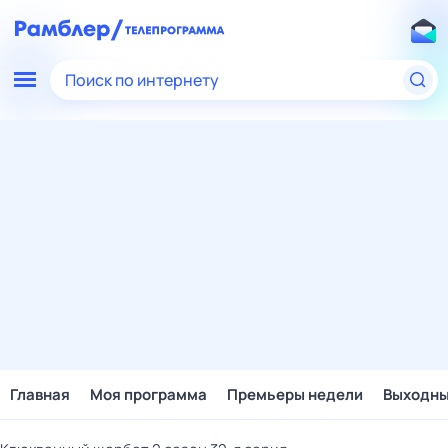
Поиск по интернету
Главная
Моя программа
Премьеры недели
Выходн