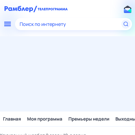
Поиск по интернету
Главная
Моя программа
Премьеры недели
Выходн