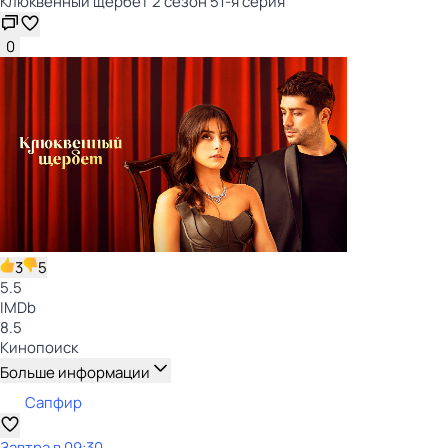
Клюквенный щербет 2 сезон 51-я серия
0
3
5
5.5
IMDb
8.5
Кинопоиск
Больше информации
Сапфир
Завтра в 09:30