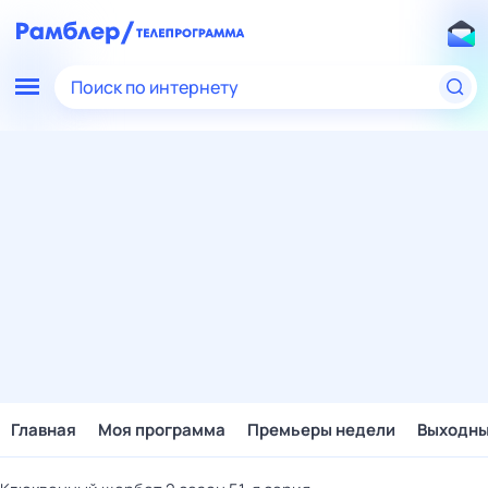
Поиск по интернету
Главная
Моя программа
Премьеры недели
Выходн