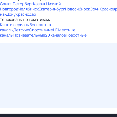
Санкт-Петербург
Казань
Нижний
Новгород
Челябинск
Екатеринбург
Новосибирск
Сочи
Красноя
на-Дону
Краснодар
Телеканалы по тематикам:
Кино и сериалы
Бесплатные
каналы
Детские
Спортивные
HD
Местные
каналы
Познавательные
20 каналов
Новостные