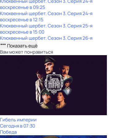
Клюквенный щербет
. Сезон 3
. Серия 24-я
воскресенье
в
09:25
Клюквенный щербет
. Сезон 3
. Серия 24-я
воскресенье
в
12:15
Клюквенный щербет
. Сезон 3
. Серия 25-я
воскресенье
в
15:00
Клюквенный щербет
. Сезон 3
. Серия 26-я
Показать ещё
Вам может понравиться
Гибель империи
Сегодня в 07:30
Победа