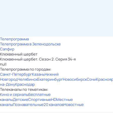
Телепрограмма
Телепрограмма в Зеленодольске
Сапфир
Клюквенный щербет
Клюквенный щербет. Сезон 2. Серия 34-я
null
Телепрограмма по городам:
Санкт-Петербург
Казань
Нижний
Новгород
Челябинск
Екатеринбург
Новосибирск
Сочи
Красноя
на-Дону
Краснодар
Телеканалы по тематикам:
Кино и сериалы
Бесплатные
каналы
Детские
Спортивные
HD
Местные
каналы
Познавательные
20 каналов
Новостные