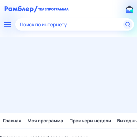
Поиск по интернету
Главная
Моя программа
Премьеры недели
Выходн