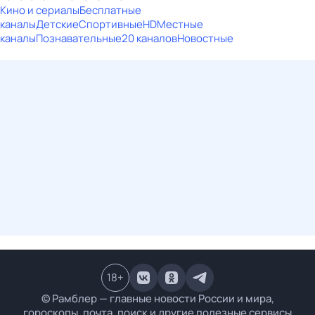
Кино и сериалы
Бесплатные
каналы
Детские
Спортивные
HD
Местные
каналы
Познавательные
20 каналов
Новостные
18
+
© Рамблер — главные новости России и мира,
гороскопы, почта, поиск и другие полезные сервисы