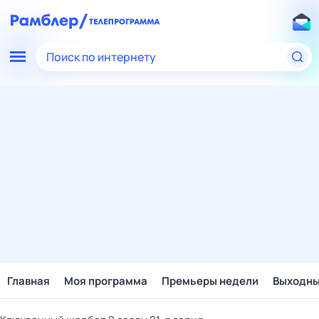
Поиск по интернету
Главная
Моя программа
Премьеры недели
Выходн