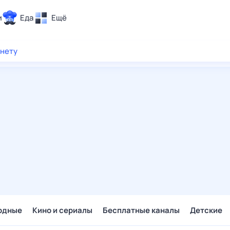
и
Еда
Ещё
Почта
рнету
ия и отдых
Поиск
Погода
ТВ-программа
и и тренды
 ситуации
 вместе
Помощь
одные
Кино и сериалы
Бесплатные каналы
Детские