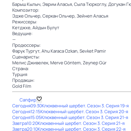
Барыш Кылыч,
Эврим Аласья,
Сыла Тюркоглу,
Догукан Г
Композитор:
Эдже Ольчер,
Серкан Ольчер,
Зейнеп Аласья
Режиссеры:
Кетджхе,
Айдын Булут
Ведущие:
—
Продюссеры:
Фарук Тургут,
Ahu Karaca Ozkan,
Sevket Pamir
Сценаристы:
Мелис Дживелек,
Merve Göntem,
Zeynep Gür
Страна:
Турция
Продакшн:
Gold Film
Сапфир
Сегодня
09:30
Клюквенный щербет
. Сезон 3
. Серия 19-я
Сегодня
12:15
Клюквенный щербет
. Сезон 3
. Серия 20-я
Сегодня
15:05
Клюквенный щербет
. Сезон 3
. Серия 21-я
Завтра
10:20
Клюквенный щербет
. Сезон 3
. Серия 21-я
Завтра
20:10
Клюквенный щербет
. Сезон 3
. Серия 22-я