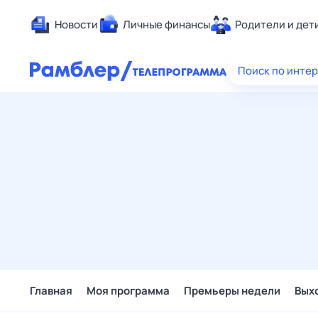
Новости
Личные финансы
Родители и дет
Здоровье
Поиск по инте
Развлечен
Дом и уют
Спорт
Карьера
Авто
Технологи
Жизненные
Сберегаем
Гороскопы
Главная
Моя программа
Премьеры недели
Вых